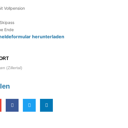
it Vollpension
Ski­pass
ne Ende
el­de­for­mu­lar herunterladen
ORT
n (Zillertal)
ilen