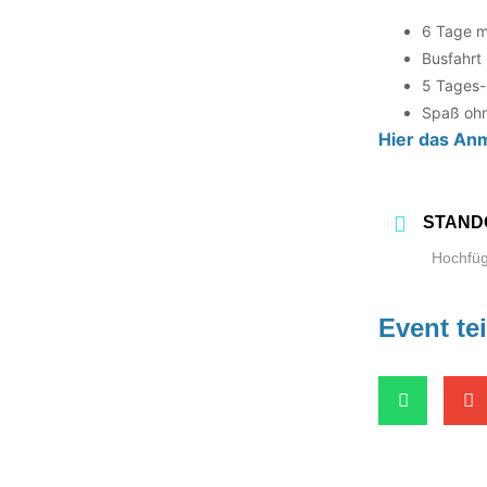
6 Tage m
Bus­fahrt
5 Tages-
Spaß oh
Hier das Anm
STAND
Hochfüge
Event te