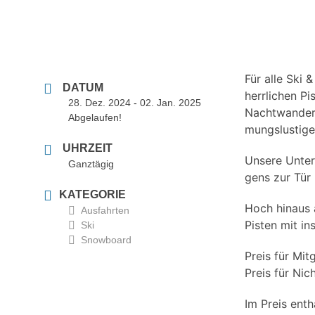
Für alle Ski 
DATUM
herr­li­chen 
28. Dez. 2024
- 02. Jan. 2025
Nacht­wan­de­r
Abgelaufen!
mungs­lus­ti­
UHRZEIT
Unse­re Unter­
Ganztägig
gens zur Tür 
KATEGORIE
Hoch hin­aus 
Ausfahrten
Pis­ten mit ins
Ski
Snowboard
Preis für Mit­
Preis für Nich
Im Preis enth