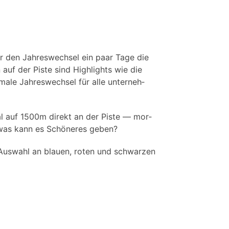
r den Jah­res­wech­sel ein paar Tage die
auf der Pis­te sind High­lights wie die
ma­le Jah­res­wech­sel für alle unter­neh­
r­tal auf 1500m direkt an der Pis­te — mor­
– was kann es Schö­ne­res geben?
us­wahl an blau­en, roten und schwar­zen