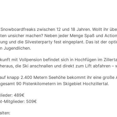
& Snow­board­freaks zwi­schen 12 und 18 Jah­ren. Wollt ihr übe
Pis­ten unsi­cher machen? Neben jeder Men­ge Spaß und Action 
ung und die Sil­ves­ter­par­ty fest ein­ge­plant. Das ist der opti­
gen Jugendlichen.
kunft mit Voll­pen­si­on befin­det sich in Hoch­fü­gen im Zil­le
her­aus, die Ski anschnal­len und direkt zum Lift abfah­ren 
auf knapp 2.400 Metern See­hö­he bekommt ihr eine gro­ße A
­ge­samt 90 Pis­ten­ki­lo­me­tern im Ski­ge­biet Hochzillertal.
glie­der: 489€
t-Mit­glie­der: 509€
alten: