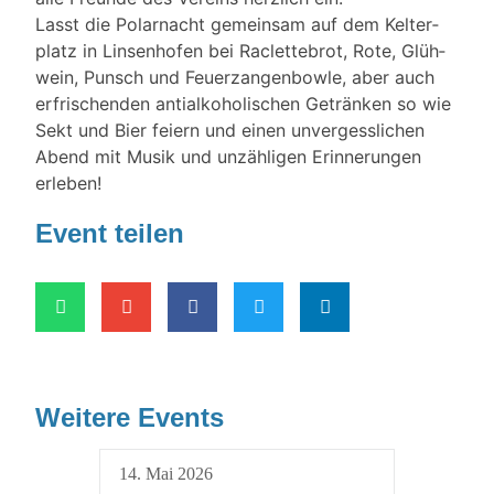
Lasst die Polar­nacht gemein­sam auf dem Kel­ter­
platz in Lin­sen­ho­fen bei Raclette­brot, Rote, Glüh­
wein, Punsch und Feu­er­zan­gen­bow­le, aber auch
erfri­schen­den anti­al­ko­ho­li­schen Geträn­ken so wie
Sekt und Bier fei­ern und einen unver­gess­li­chen
Abend mit Musik und unzäh­li­gen Erin­ne­run­gen
erleben!
Event teilen
Weitere Events
14. Mai 2026