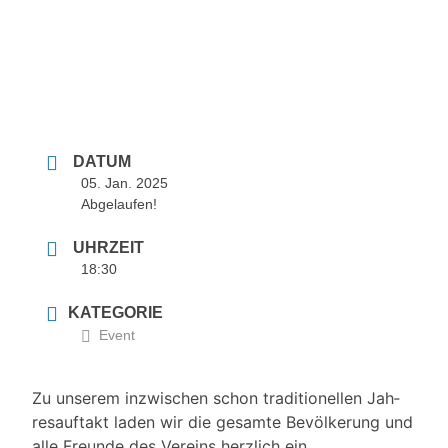
DATUM
05. Jan. 2025
Abgelaufen!
UHRZEIT
18:30
KATEGORIE
Event
Zu unse­rem inzwi­schen schon tra­di­tio­nel­len Jah­
res­auf­takt laden wir die gesam­te Bevöl­ke­rung und
alle Freun­de des Ver­eins herz­lich ein.