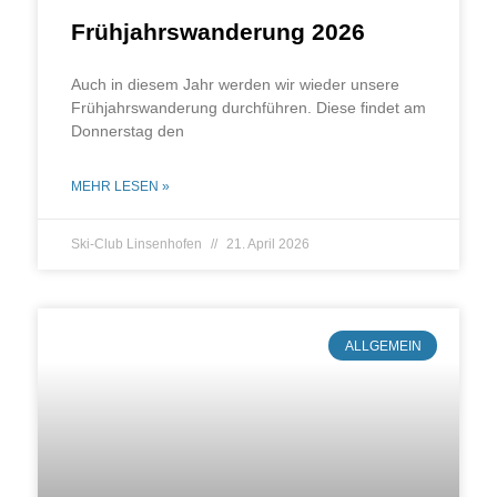
Frühjahrswanderung 2026
Auch in die­sem Jahr wer­den wir wie­der unse­re
Früh­jahrs­wan­de­rung durch­füh­ren. Die­se fin­det am
Don­ners­tag den
MEHR LESEN »
Ski-Club Linsenhofen
21. April 2026
ALLGEMEIN