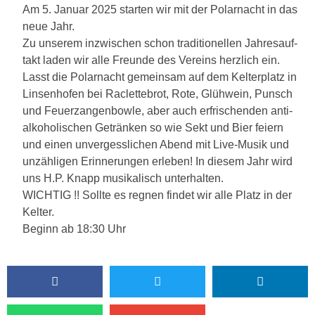
Am 5. Janu­ar 2025
star­ten wir mit der Polar­nacht in das
neue Jahr.
Zu unse­rem inzwi­schen schon tra­di­tio­nel­len Jah­res­auf­
takt laden wir alle Freun­de des Ver­eins herz­lich ein.
Lasst die Polar­nacht gemein­sam auf dem Kel­ter­platz in
Lin­sen­ho­fen bei Raclette­brot, Rote, Glüh­wein, Punsch
und Feu­er­zan­gen­bow­le, aber auch erfri­schen­den anti­
al­ko­ho­li­schen Geträn­ken so wie Sekt und Bier fei­ern
und einen unver­gess­li­chen Abend mit Live-Musik und
unzäh­li­gen Erin­ne­run­gen erle­ben! In die­sem Jahr wird
uns H.P. Knapp musi­ka­lisch unterhalten.
WICHTIG !! Soll­te es reg­nen fin­det wir alle Platz in der
Kelter.
Beginn ab 18:30 Uhr