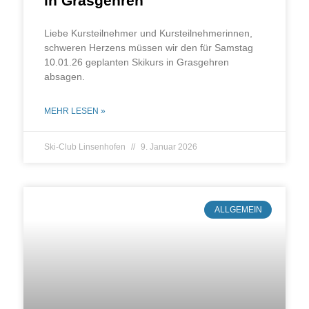
in Grasgehren
Lie­be Kurs­teil­neh­mer und Kurs­teil­neh­me­rin­nen,
schwe­ren Her­zens müs­sen wir den für Sams­tag
10.01.26 geplan­ten Ski­kurs in Gras­geh­ren
absagen.
MEHR LESEN »
Ski-Club Linsenhofen
9. Januar 2026
ALLGEMEIN