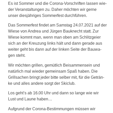
Es ist Som­mer und die Coro­na-Vor­schrif­ten las­sen wie­
der Ver­an­stal­tun­gen zu. Daher möch­ten wir ger­ne
unser dies­jäh­ri­ges Som­mer­fest durchführen.
Das Som­mer­fest fin­det am Sams­tag 24.07.2021 auf der
Wie­se von Andrea und Jür­gen Bau­knecht statt. Zur
Wie­se kommt man, wenn man oben am Schlitz­gei­er
sich an der Kreu­zung links hält und dann gera­de aus
wei­ter geht bis dann auf der lin­ken Sei­te der Bau­wa­
gen steht.
Wir möch­ten gril­len, gemüt­lich Bei­sam­men­sein und
natür­lich mal wie­der gemein­sam Spaß haben. Die
Grill­sa­chen bringt jeder bit­te sel­ber mit, für die Geträn­
ke und alles ande­re sorgt der Skiclub.
Los geht’s ab 16.00 Uhr und dann so lan­ge wie wir
Lust und Lau­ne haben…
Auf­grund der Coro­na-Bestim­mun­gen müs­sen wir