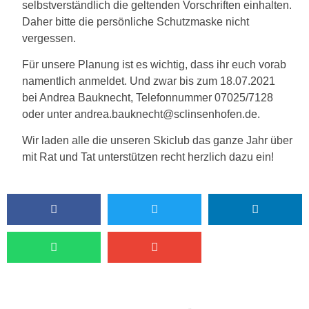
selbst­ver­ständ­lich die gel­ten­den Vor­schrif­ten ein­hal­ten.
Daher bit­te die per­sön­li­che Schutz­mas­ke nicht
vergessen.
Für unse­re Pla­nung ist es wich­tig, dass ihr euch vor­ab
nament­lich anmel­det. Und zwar bis zum 18.07.2021
bei Andrea Bau­knecht, Tele­fon­num­mer 07025/7128
oder unter andrea.bauknecht@sclinsenhofen.de.
Wir laden alle die unse­ren Ski­club das gan­ze Jahr über
mit Rat und Tat unter­stüt­zen recht herz­lich dazu ein!