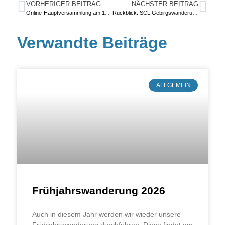
VORHERIGER BEITRAG
NÄCHSTER BEITRAG
Online-Hauptversammlung am 11.06.
Rückblick: SCL Gebirgswanderung 2021
Verwandte Beiträge
ALLGEMEIN
Frühjahrswanderung 2026
Auch in die­sem Jahr wer­den wir wie­der unse­re
Früh­jahrs­wan­de­rung durch­füh­ren. Die­se fin­det am